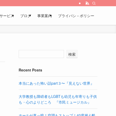
サービス
ブログ
事業案内
プライバシ－ポリシー
検索
Recent Posts
本当にあった怖い話part３〜『見えない世界』
大学教授も障碍者もLGBTも幼児も年寄りも子供
も・心のよりどころ 『市民ミュージカル』
ホールが真っ暗！空調もストップ！40度越え酷