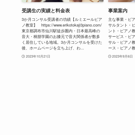
受講生の実績と料金表
事業案内
3か月コンサル受講者の功績【ルミエールピア
主な事業・ピ
ノ教室】 https://www.erikotokaji3piano.com/
サルタント・ピ
東京都調布市仙川駅徒歩圏内・日本最高峰の
ント・ピアノ
音大・桐朋学園のお膝元で音大関係者が数多
サービス・ピ
く居住している地域。3か月コンサルを受けた
サル・ピアノ
後、ホームページを立ち上げ、わ...
ース・ピアノ教
2023年10月21日
2023年9月6日