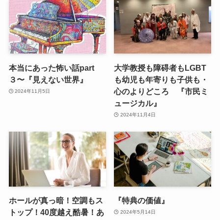
本当にあった怖い話part
大学教授も障碍者もLGBT
３〜『見えない世界』
も幼児も年寄りも子供も・
心のよりどころ 『市民ミ
2024年11月5日
ュージカル』
2024年11月4日
ホールが真っ暗！空調もス
『特典の価値』
トップ！40度越え酷暑！あ
2024年5月14日