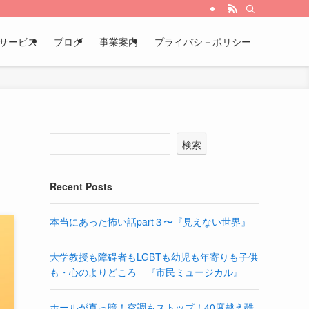
サービス
ブログ
事業案内
プライバシ－ポリシー
検索
Recent Posts
本当にあった怖い話part３〜『見えない世界』
大学教授も障碍者もLGBTも幼児も年寄りも子供
も・心のよりどころ 『市民ミュージカル』
ホールが真っ暗！空調もストップ！40度越え酷