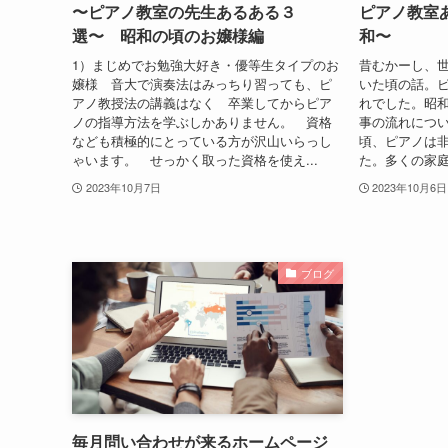
〜ピアノ教室の先生あるある３
ピアノ教室
選〜 昭和の頃のお嬢様編
和〜
1）まじめでお勉強大好き・優等生タイプのお
昔むかーし、
嬢様 音大で演奏法はみっちり習っても、ピ
いた頃の話。
アノ教授法の講義はなく 卒業してからピア
れでした。昭
ノの指導方法を学ぶしかありません。 資格
事の流れについ
なども積極的にとっている方が沢山いらっし
頃、ピアノは
ゃいます。 せっかく取った資格を使え...
た。多くの家庭
2023年10月7日
2023年10月6日
ブログ
毎月問い合わせが来るホームページ