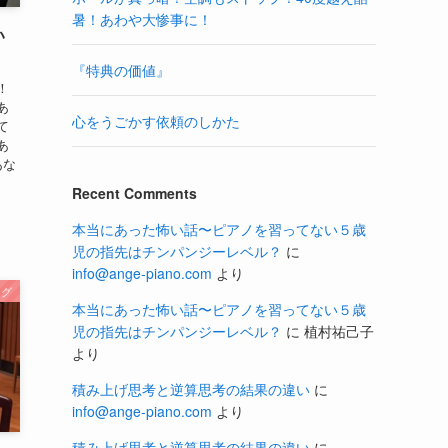
暑！あわや大惨事に！
い
『特典の価値』
！
あ
心をうごかす依頼のしかた
て
あ
あな
Recent Comments
本当にあった怖い話〜ピアノを習ってない５歳
児の指先はチンパンジーレベル？
に
info@ange-piano.com
より
ログ
本当にあった怖い話〜ピアノを習ってない５歳
児の指先はチンパンジーレベル？
に
植村祐己子
より
積み上げ思考と逆算思考の結果の違い
に
info@ange-piano.com
より
積み上げ思考と逆算思考の結果の違い
に