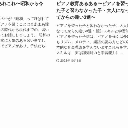
あれこれ〜昭和から令
ピアノ教育あるある〜ピアノを習
た子と習わなかった子・大人にな
てからの違い3選〜
世の中が『昭和』って呼ばれて
ピアノを習うことはまあまあ憧
ピアノを習った子と習わなかった子、大人
和の時代から現代までの、習い
なってからの違い3選 1.認知スキルと学習
てお話ししましょう。 昭和の
ピアノを習った子供は、ピアノを弾く以外
非常に人気のある習い事でし
もリズム、メロディ、楽譜の読み方などの
でピアノがあり、子供たち...
本的な音楽理論を学んでいますこれらを学
スキルは、実は認知能力と学習能力に...
2023年10月6日