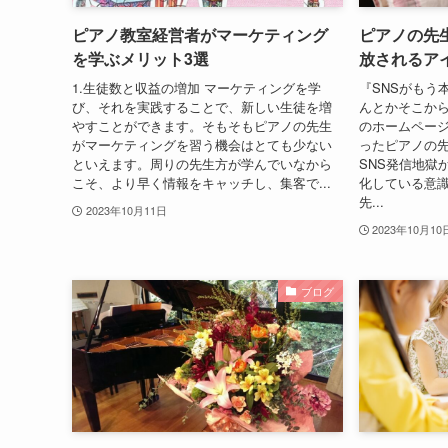
ピアノ教室経営者がマーケティング
ピアノの先
を学ぶメリット3選
放されるア
1.生徒数と収益の増加 マーケティングを学
『SNSがもう
び、それを実践することで、新しい生徒を増
んとかそこか
やすことができます。そもそもピアノの先生
のホームペー
がマーケティングを習う機会はとても少ない
ったピアノの
といえます。周りの先生方が学んでいなから
SNS発信地獄
こそ、より早く情報をキャッチし、集客で...
化している意
先...
2023年10月11日
2023年10月10
ブログ