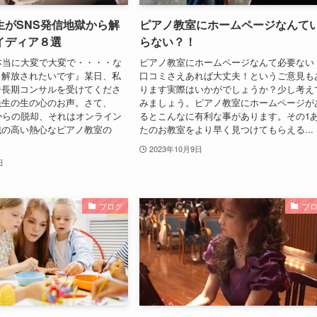
生がSNS発信地獄から解
ピアノ教室にホームページなんて
イディア８選
らない？！
本当に大変で大変で・・・・な
ピアノ教室にホームページなんて必要ない
ら解放されたいです』某日、私
口コミさえあれば大丈夫！というご意見も
ジ長期コンサルを受けてくださ
ります実際はいかがでしょうか？少し考え
先生の生の心のお声。さて、
みましょう。ピアノ教室にホームページが
からの脱却、それはオンライン
るとこんなに有利な事があります。その1
識の高い熱心なピアノ教室の
たのお教室をより早く見つけてもらえる...
2023年10月9日
日
ブログ
ブ