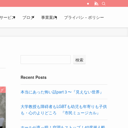
サービス
ブログ
事業案内
プライバシ－ポリシー
検索
Recent Posts
ログ
本当にあった怖い話part３〜『見えない世界』
大学教授も障碍者もLGBTも幼児も年寄りも子供
も・心のよりどころ 『市民ミュージカル』
ホールが真っ暗！空調もストップ！40度越え酷