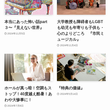
本当にあった怖い話part
大学教授も障碍者もLGBT
３〜『見えない世界』
も幼児も年寄りも子供も・
心のよりどころ 『市民ミ
2024年11月5日
ュージカル』
2024年11月4日
ホールが真っ暗！空調もス
『特典の価値』
トップ！40度越え酷暑！あ
2024年5月14日
わや大惨事に！
2024年7月8日