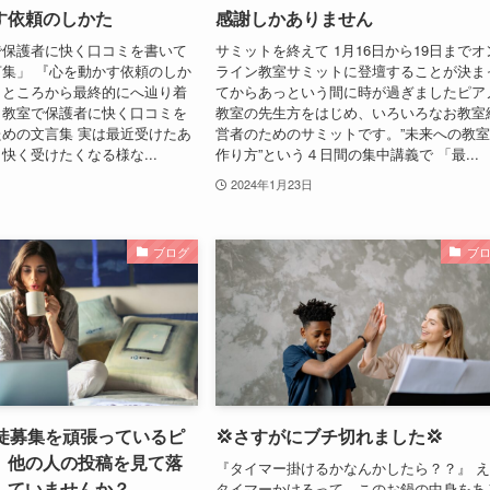
す依頼のしかた
感謝しかありません
で保護者に快く口コミを書いて
サミットを終えて 1月16日から19日までオ
集」 『心を動かす依頼のしか
ライン教室サミットに登壇することが決ま
うところから最終的にへ辿り着
てからあっという間に時が過ぎましたピア
ノ教室で保護者に快く口コミを
教室の先生方をはじめ、いろいろなお教室
めの文言集 実は最近受けたあ
営者のためのサミットです。”未来への教
快く受けたくなる様な...
作り方”という４日間の集中講義で 「最...
2024年1月23日
ブログ
ブ
生徒募集を頑張っているピ
💢さすがにブチ切れました💢
】他の人の投稿を見て落
『タイマー掛けるかなんかしたら？？』 
していませんか？
タイマーかけるって、このお鍋の中身をあ