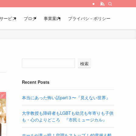
サービス
ブログ
事業案内
プライバシ－ポリシー
検索
Recent Posts
ログ
本当にあった怖い話part３〜『見えない世界』
大学教授も障碍者もLGBTも幼児も年寄りも子供
も・心のよりどころ 『市民ミュージカル』
ホールが真っ暗！空調もストップ！40度越え酷