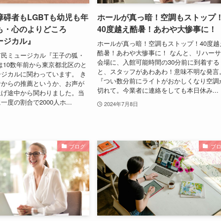
碍者もLGBTも幼児も年
ホールが真っ暗！空調もストップ
も・心のよりどころ
40度越え酷暑！あわや大惨事に！
ージカル』
ホールが真っ暗！空調もストップ！40度越
酷暑！あわや大惨事に！ なんと、リハー
市民ミュージカル『王子の狐・
会場に、入館可能時間の30分前に到着する
は10数年前から東京都北区のと
と、スタッフがあわあわ！意味不明な発言
ジカルに関わっています。 き
『つい数分前にライトがおかしくなり空調
者からの推薦というか、お声が
切れて。今業者に連絡をしても本日休み...
上げ途中から関わりました。当
度の割合で2000人ホ...
2024年7月8日
ブログ
ブ