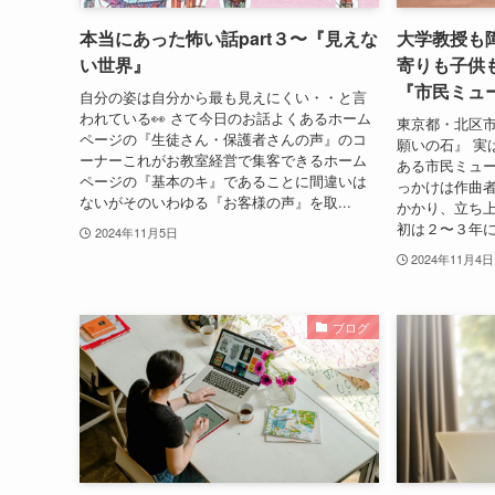
本当にあった怖い話part３〜『見えな
大学教授も障
い世界』
寄りも子供
『市民ミュ
自分の姿は自分から最も見えにくい・・と言
われている👀 さて今日のお話よくあるホーム
東京都・北区
ページの『生徒さん・保護者さんの声』のコ
願いの石』 実
ーナーこれがお教室経営で集客できるホーム
ある市民ミュー
ページの『基本のキ』であることに間違いは
っかけは作曲
ないがそのいわゆる『お客様の声』を取...
かかり、立ち
初は２〜３年に一
2024年11月5日
2024年11月4日
ブログ