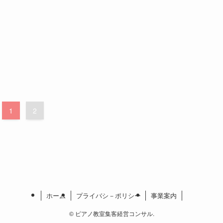
1
2
ホーム
プライバシ－ポリシー
事業案内
©
ピアノ教室集客経営コンサル.