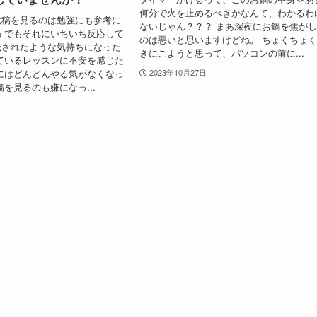
何分で火を止めるべきかなんて、わかるわ
投稿を見るのは勉強にも参考に
ないじゃん？？？ まあ深夜にお鍋を焦が
 でもそれにいちいち反応して
のは悪いと思いますけどね。 ちょくちょ
残されたような気持ちになった
きにこようと思って、パソコンの前に...
ているレッスンに不安を感じた
にはどんどんやる気がなくなっ
2023年10月27日
稿を見るのも嫌になっ...