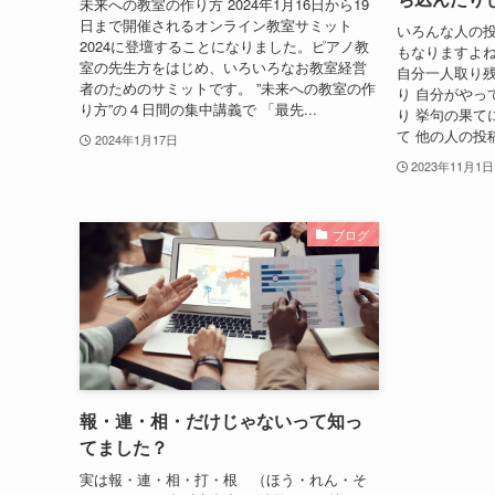
未来への教室の作り方 2024年1月16日から19
日まで開催されるオンライン教室サミット
いろんな人の
2024に登壇することになりました。ピアノ教
もなりますよね
室の先生方をはじめ、いろいろなお教室経営
自分一人取り
者のためのサミットです。 ”未来への教室の作
り 自分がやっ
り方”の４日間の集中講義で 「最先...
り 挙句の果て
て 他の人の投
2024年1月17日
2023年11月1日
ブログ
報・連・相・だけじゃないって知っ
てました？
実は報・連・相・打・根 （ほう・れん・そ