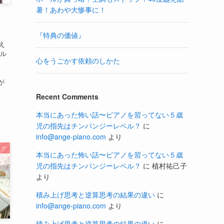
暑！あわや大惨事に！
！
『特典の価値』
え
サル
心をうごかす依頼のしかた
。
が
Recent Comments
本当にあった怖い話〜ピアノを習ってない５歳
児の指先はチンパンジーレベル？
に
info@ange-piano.com
より
ログ
本当にあった怖い話〜ピアノを習ってない５歳
児の指先はチンパンジーレベル？
に
植村祐己子
より
積み上げ思考と逆算思考の結果の違い
に
info@ange-piano.com
より
積み上げ思考と逆算思考の結果の違い
に