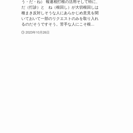
う・だ・ね） 報連相打根の活用そして特に、
だ（打診）と ね（根回し）が大切根回しは
種まき反対しそうな人にあらかじめ意見を聞
いておいて一部のリクエストのみを取り入れ
るのだそうですそう。苦手な人にこそ根...
2023年10月26日