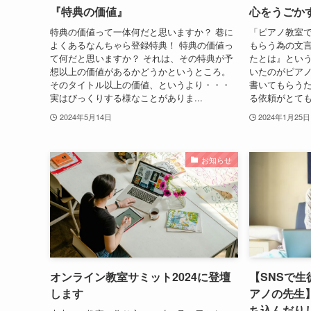
『特典の価値』
心をうごか
特典の価値って一体何だと思いますか？ 巷に
「ピアノ教室
よくあるなんちゃら登録特典！ 特典の価値っ
もらう為の文言
て何だと思いますか？ それは、その特典が予
たとは』とい
想以上の価値があるかどうかというところ。
いたのがピア
そのタイトル以上の価値、というより・・・
書いてもらうた
実はびっくりする様なことがありま...
る依頼がとても
2024年5月14日
2024年1月25日
お知らせ
オンライン教室サミット2024に登壇
【SNSで
します
アノの先生
ち込んだり