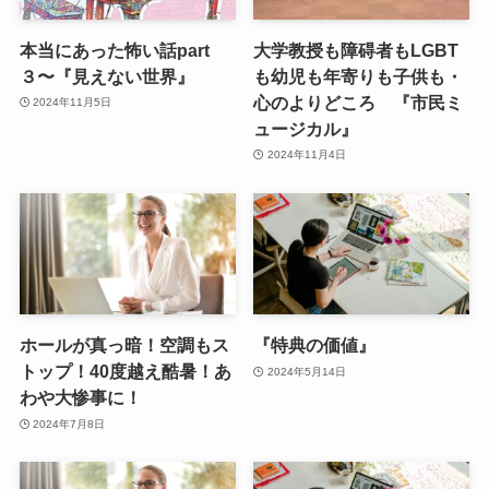
本当にあった怖い話part
大学教授も障碍者もLGBT
３〜『見えない世界』
も幼児も年寄りも子供も・
心のよりどころ 『市民ミ
2024年11月5日
ュージカル』
2024年11月4日
ホールが真っ暗！空調もス
『特典の価値』
トップ！40度越え酷暑！あ
2024年5月14日
わや大惨事に！
2024年7月8日