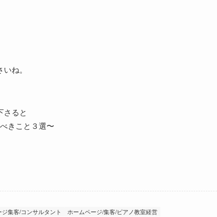
さいね。
下さると
るべきこと３選〜
ージ集客/コンサルタント
ホームページ/集客/ピアノ教室経営