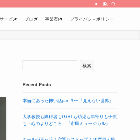
サービス
ブログ
事業案内
プライバシ－ポリシー
検索
Recent Posts
本当にあった怖い話part３〜『見えない世界』
大学教授も障碍者もLGBTも幼児も年寄りも子供
も・心のよりどころ 『市民ミュージカル』
ホールが真っ暗！空調もストップ！40度越え酷