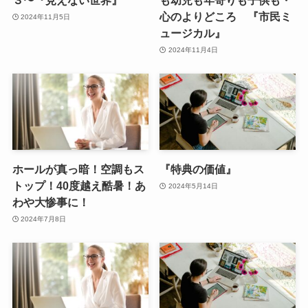
３〜『見えない世界』
も幼児も年寄りも子供も・
心のよりどころ 『市民ミ
2024年11月5日
ュージカル』
2024年11月4日
ホールが真っ暗！空調もス
『特典の価値』
トップ！40度越え酷暑！あ
2024年5月14日
わや大惨事に！
2024年7月8日